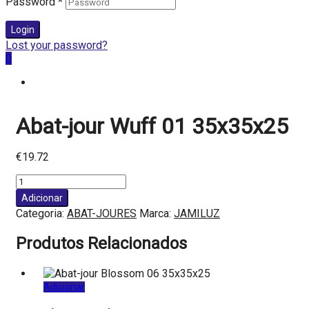
Password
*
Login
Lost your password?
0
Abat-jour Wuff 01 35x35x25
€
19.72
Quantidade
de
Adicionar
Abat-
Categoria:
ABAT-JOURES
Marca:
JAMILUZ
jour
Wuff
Produtos Relacionados
01
35x35x25
Adicionar